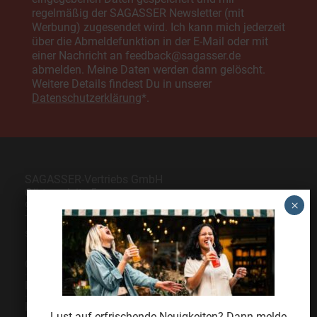
regelmäßig der SAGASSER Newsletter (mit
Werbung) zugesendet wird. Ich kann mich jederzeit
über die Abmeldefunktion in der E-Mail oder mit
einer Nachricht an feedback@sagasser.de
abmelden. Meine Daten werden dann gelöscht.
Weitere Details findest Du in unserer
Datenschutzerklärung
*.
SAGASSER-Vertriebs GmbH
Gärtnersleite 5
96450 Coburg
Telefon
09561 6490-0
servus@sagasser.de
Gastro / Großhandel
Bonuscard
Kontakt
Lust auf erfrischende Neuigkeiten? Dann melde