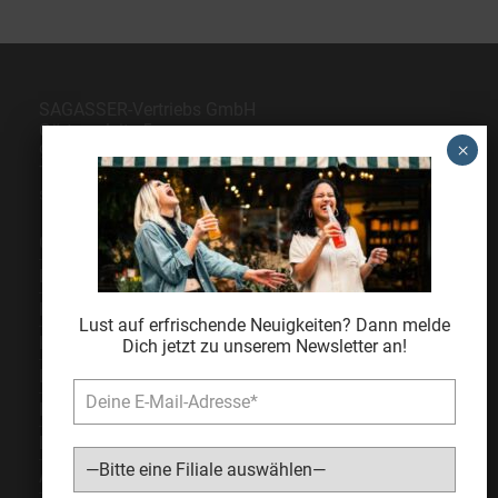
SAGASSER-Vertriebs GmbH
Gärtnersleite 5
96450 Coburg
Telefon
09561 6490-0
servus@sagasser.de
Gastro / Großhandel
Bonuscard
Kontakt
Lust auf erfrischende Neuigkeiten? Dann melde
Karriere
Dich jetzt zu unserem Newsletter an!
Expansion
Impressum
Datenschutz
AGB