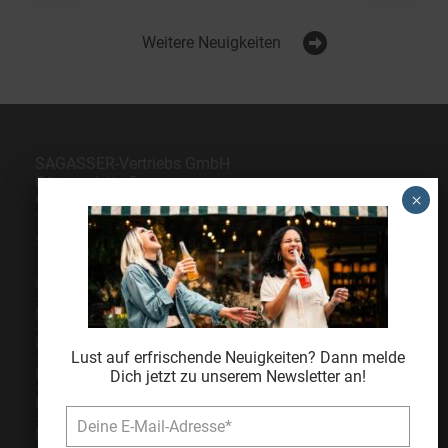
Weitere Neuigkeiten
SAGASSER-Vertriebs GmbH
Gärtnersleite 5
96450 Coburg
Telefon
09561 6490-0
servus@sagasser.de
Gastro / Großhandel
Bonuscard
Kontakt
Lust auf erfrischende Neuigkeiten? Dann melde
Karriere
Dich jetzt zu unserem Newsletter an!
Expansion
Impressum