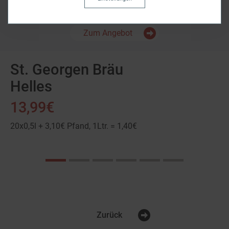
Zum Angebot
St. Georgen Bräu
Helles
13,99€
20x0,5l + 3,10€ Pfand, 1Ltr. = 1,40€
Zurück