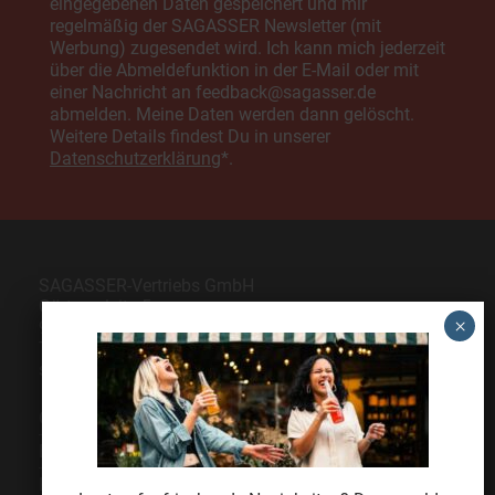
eingegebenen Daten gespeichert und mir
regelmäßig der SAGASSER Newsletter (mit
Werbung) zugesendet wird. Ich kann mich jederzeit
über die Abmeldefunktion in der E-Mail oder mit
einer Nachricht an feedback@sagasser.de
abmelden. Meine Daten werden dann gelöscht.
Weitere Details findest Du in unserer
Datenschutzerklärung
*.
SAGASSER-Vertriebs GmbH
Gärtnersleite 5
96450 Coburg
Telefon
09561 6490-0
servus@sagasser.de
Gastro / Großhandel
Bonuscard
Kontakt