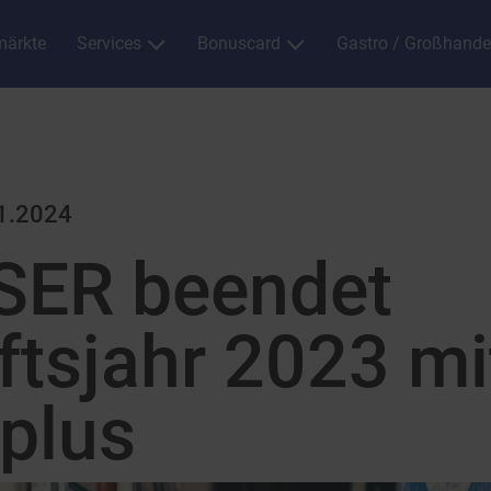
ärkte
Services
Bonuscard
Gastro / Großhande
1.2024
ER beendet
tsjahr 2023 mi
plus