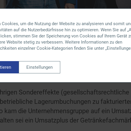
 Cookies, um die Nutzung der Website zu analysieren und somit un
itäten auf die Nutzerbedürfnisse hin zu optimieren. Wenn Sie auf „A
klicken, stimmen Sie der Speicherung von Cookies auf Ihrem Gerät z
ere Website stetig zu verbessern. Weitere Informationen zu den
hkeiten einzelner Cookie-Kategorien finden Sie unter „Einstellunge
s Sagasser – Geschäftsführer
nnten im Geschäftsjahr 2023 auf 230 Millione
tieren
Einstellungen
och bei 178 Millionen Euro.
hrigen Sondereffekte (gesellschaftsrechtliche
rbetriebliche Lagerumbuchungen zu fakturiert
so kam die Unternehmensgruppe auf ein Umsatz
halten sei ein Umsatzplus der Getränkefachmär