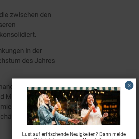
 die zwischen den
seren
konsolidiert.
nkungen in der
chstum des Jahres
handel gesteigert,
nd Modernisierung
imierungen nutzen, um
schäftsführer Cornelius
Lust auf erfrischende Neuigkeiten? Dann melde