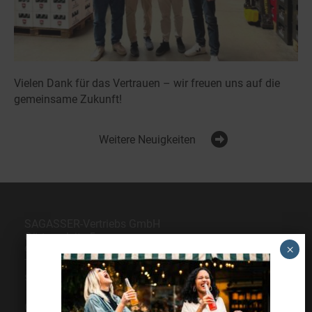
Vielen Dank für das Vertrauen – wir freuen uns auf die
gemeinsame Zukunft!
Weitere Neuigkeiten
SAGASSER-Vertriebs GmbH
Gärtnersleite 5
96450 Coburg
Telefon
09561 6490-0
servus@sagasser.de
Gastro / Großhandel