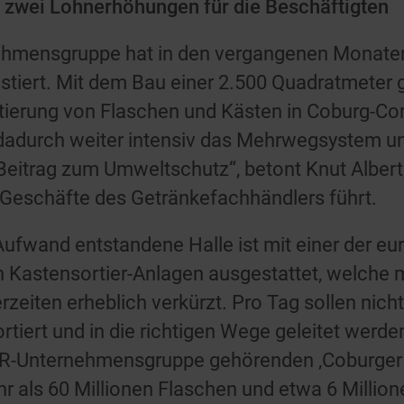
 zwei Lohnerhöhungen für die Beschäftigten
mensgruppe hat in den vergangenen Monaten k
tiert. Mit dem Bau einer 2.500 Quadratmeter 
rtierung von Flaschen und Kästen in Coburg-Cor
 dadurch weiter intensiv das Mehrwegsystem und
eitrag zum Umweltschutz“, betont Knut Alber
 Geschäfte des Getränkefachhändlers führt.
Aufwand entstandene Halle ist mit einer der e
 Kastensortier-Anlagen ausgestattet, welche m
erzeiten erheblich verkürzt. Pro Tag sollen nich
rtiert und in die richtigen Wege geleitet wer
R-Unternehmensgruppe gehörenden ‚Coburger 
r als 60 Millionen Flaschen und etwa 6 Millio