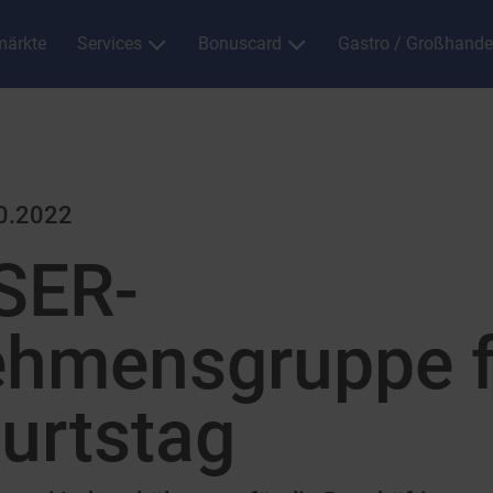
ärkte
Services
Bonuscard
Gastro / Großhande
0.2022
SER-
ehmensgruppe f
urtstag