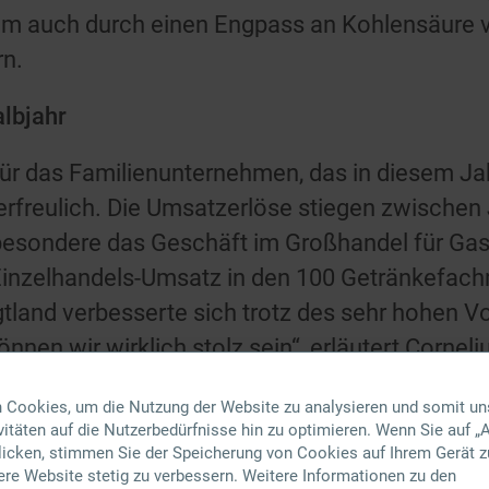
rem auch durch einen Engpass an Kohlensäure ve
rn.
albjahr
 für das Familienunternehmen, das in diesem Ja
 erfreulich. Die Umsatzerlöse stiegen zwische
sbesondere das Geschäft im Großhandel für Ga
r Einzelhandels-Umsatz in den 100 Getränkefach
land verbesserte sich trotz des sehr hohen V
önnen wir wirklich stolz sein“, erläutert Cornel
ene Strategie, insbesondere auf regionale Pr
 Cookies, um die Nutzung der Website zu analysieren und somit un
us.
itäten auf die Nutzerbedürfnisse hin zu optimieren. Wenn Sie auf „A
klicken, stimmen Sie der Speicherung von Cookies auf Ihrem Gerät z
am die SAGASSER-Unternehmensgruppe auf ein
ere Website stetig zu verbessern. Weitere Informationen zu den