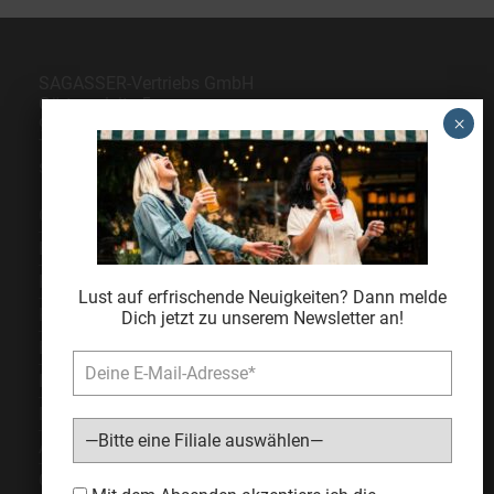
SAGASSER-Vertriebs GmbH
Gärtnersleite 5
96450 Coburg
Telefon
09561 6490-0
servus@sagasser.de
Gastro / Großhandel
Bonuscard
Kontakt
Lust auf erfrischende Neuigkeiten? Dann melde
Karriere
Dich jetzt zu unserem Newsletter an!
Expansion
Impressum
Datenschutz
AGB
Cookie Einstellungen
Bitte lasse dieses Feld leer.