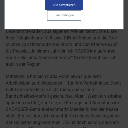
Alle akzeptieren
Darauf ist sie stolz – ebenso wie auf den Umstand, dass
Einstellungen
sie viele der mittlerweile rund 100 eigenen
Getränkefachmärkte und noch etliche der ehemaligen
Lebensmittelläden aus eigenem Wirken kennt. Die Liste
ihrer Tätigkeitsorte füllt zwei DIN A5-Seiten und die Orte
reichen von Unterlauter bis Ahorn und von Pfarrweisach
bis Pressig. „In einem Jahr bin ich 17.000 km gefahren –
nur für die Einsatzorte der Firma.“ Seither kennt sie sich
aus in der Region.
Mittlerweile hat sich Edda Höhn etwas aus dem
Arbeitsleben zurückgezogen – für ihre Verhältnisse. Denn
Full-Time arbeitet sie nicht mehr, auch einem
Bandscheiben-Vorfall geschuldet. Aber: „Wenn ich arbeite,
spüre ich nichts“, sagt sie, die Freitags und Samstags im
SAGASSER-Getränkefachmarkt Meeder hinter der Kasse
steht. Ein erst kürzlich eingeführtes neues Kassensystem
hat sie gerne angenommen. „Es ist doch schön, dass ich