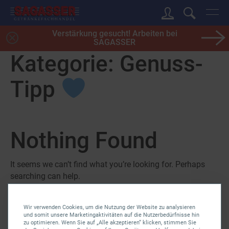
Verstärkung gesucht! Arbeiten bei
SAGASSER
Kategorie:
Genuss-
Tipp
Nothing Found
It seems we can’t find what you’re looking for. Perhaps
searching can help.
Suchen
Wir verwenden Cookies, um die Nutzung der Website zu analysieren
und somit unsere Marketingaktivitäten auf die Nutzerbedürfnisse hin
zu optimieren. Wenn Sie auf „Alle akzeptieren“ klicken, stimmen Sie