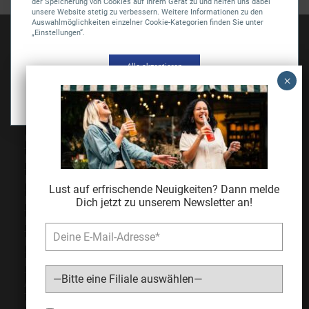
der Speicherung von Cookies auf Ihrem Gerät zu und helfen uns dabei
unsere Website stetig zu verbessern. Weitere Informationen zu den
Auswahlmöglichkeiten einzelner Cookie-Kategorien finden Sie unter
„Einstellungen“.
SAGASSER-Vertriebs GmbH
Alle akzeptieren
Gärtnersleite 5
96450 Coburg
Einstellungen
Telefon
09561 6490-0
servus@sagasser.de
Gastro / Großhandel
Bonuscard
Kontakt
Lust auf erfrischende Neuigkeiten? Dann melde
Karriere
Dich jetzt zu unserem Newsletter an!
Expansion
Impressum
Datenschutz
AGB
Cookie Einstellungen