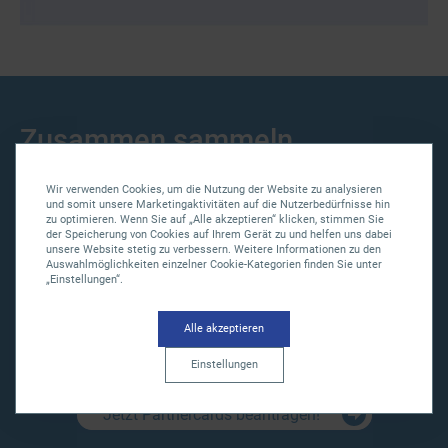
Zusammen sammeln.
Beantrage bis zu vier
Partnercards.
Wir verwenden Cookies, um die Nutzung der Website zu analysieren
und somit unsere Marketingaktivitäten auf die Nutzerbedürfnisse hin
zu optimieren. Wenn Sie auf „Alle akzeptieren“ klicken, stimmen Sie
der Speicherung von Cookies auf Ihrem Gerät zu und helfen uns dabei
Mit Familie & Freunden sparen ist bei uns ganz leicht:
unsere Website stetig zu verbessern. Weitere Informationen zu den
Einfach einloggen und bis zu vier Partnercards
Auswahlmöglichkeiten einzelner Cookie-Kategorien finden Sie unter
„Einstellungen“.
beantragen. Das heißt, jeder hat die Karte immer
griffbereit. Und neben den 2% Sofortrabatt, steigert Ihr
Alle akzeptieren
zusammen Euren Jahresumsatz und könnt Euch damit
noch einen Vorteil sichern. So macht Einkaufen Spaß!
Einstellungen
Jetzt Partnercards beantragen!