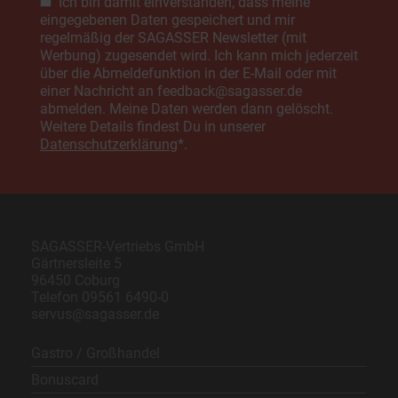
Bitte lasse dieses Feld leer.
Ich bin damit einverstanden, dass meine
eingegebenen Daten gespeichert und mir
regelmäßig der SAGASSER Newsletter (mit
Werbung) zugesendet wird. Ich kann mich jederzeit
über die Abmeldefunktion in der E-Mail oder mit
einer Nachricht an feedback@sagasser.de
abmelden. Meine Daten werden dann gelöscht.
Weitere Details findest Du in unserer
Datenschutzerklärung
*.
SAGASSER-Vertriebs GmbH
Gärtnersleite 5
96450 Coburg
Telefon
09561 6490-0
servus@sagasser.de
Gastro / Großhandel
Bonuscard