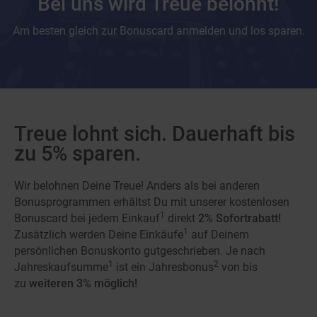
Bei uns wird Treue belohnt!
Am besten gleich zur Bonuscard anmelden und los sparen.
Treue lohnt sich. Dauerhaft bis
zu 5% sparen.
Wir belohnen Deine Treue! Anders als bei anderen
Bonusprogrammen erhältst Du mit unserer kostenlosen
1
Bonuscard bei jedem Einkauf
direkt
2% Sofortrabatt!
1
Zusätzlich werden Deine Einkäufe
auf Deinem
persönlichen Bonuskonto gutgeschrieben. Je nach
1
2
Jahreskaufsumme
ist ein Jahresbonus
von bis
zu
weiteren 3% möglich!