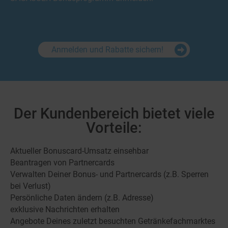
Anmelden und Rabatte sichern!
Der Kundenbereich bietet viele
Vorteile:
Aktueller Bonuscard-Umsatz einsehbar
Beantragen von Partnercards
Verwalten Deiner Bonus- und Partnercards (z.B. Sperren
bei Verlust)
Persönliche Daten ändern (z.B. Adresse)
exklusive Nachrichten erhalten
Angebote Deines zuletzt besuchten Getränkefachmarktes