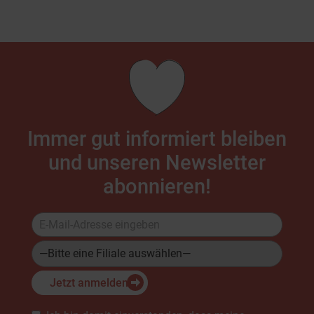
Immer gut informiert bleiben
und unseren Newsletter
abonnieren!
Jetzt anmelden