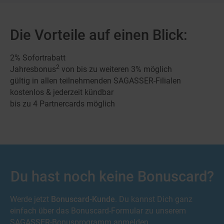
Die Vorteile auf einen Blick:
2% Sofortrabatt
2
Jahresbonus
von bis zu weiteren 3% möglich
gültig in allen teilnehmenden SAGASSER-Filialen
kostenlos & jederzeit kündbar
bis zu 4 Partnercards möglich
Du hast noch keine Bonuscard?
Werde jetzt
Bonuscard-Kunde
. Du kannst Dich ganz
einfach über das Bonuscard-Formular zu unserem
SAGASSER-Bonusprogramm anmelden.