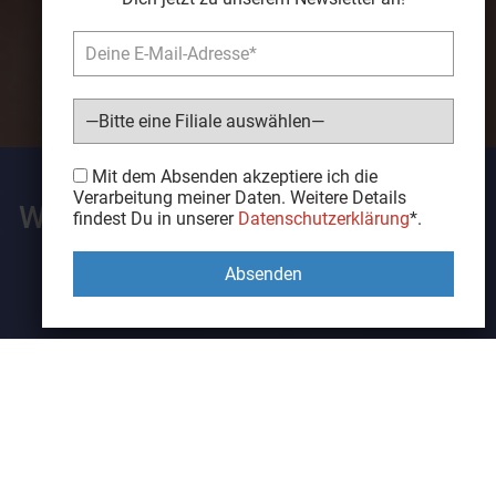
Bitte lasse dieses Feld leer.
Mit dem Absenden akzeptiere ich die
Werte und Vision
Verarbeitung meiner Daten. Weitere Details
Wie wir sind und was uns wichtig
findest Du in unserer
Datenschutzerklärung
*.
ist.
Unsere Werte
Unser Wertegerüst bestimmt unser Handeln im Umgang
miteinander, aber auch mit Geschäftspartnern, Kunden,