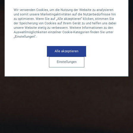
Wir verwenden Cookies, um die Nutzung der Website zu analysieren
und somit unsere Marketingaktivitäten auf die Nutzerbedürfnisse hin
zu optimieren. Wenn Sie auf „Alle akzeptieren“ klicken, stimmen Sie
der Speicherung von Cookies auf Ihrem Gerät zu und helfen uns dabei
unsere Website stetig zu verbessern. Weitere Informationen zu den
Auswahlmöglichkeiten einzelner Cookie-Kategorien finden Sie unter
„Einstellungen“.
Alle akzeptieren
Einstellungen