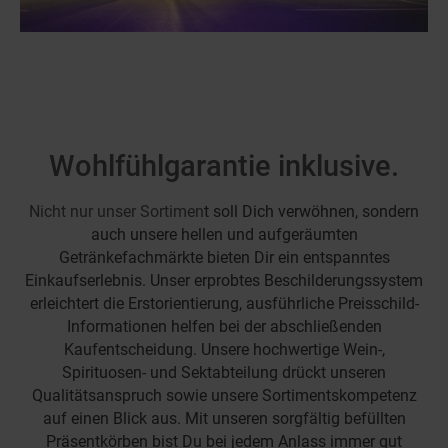
SAGASSER Getränkefachmarkt
Ludwig-Thoma-Str. 22
Bayreuth, 95447
Mo:
08:00 - 19:00
Di:
08:00 - 19:00
Mi:
08:00 - 19:00
Do:
08:00 - 19:00
Fr:
08:00 - 19:00
Wohlfühlgarantie inklusive.
Sa:
08:00 - 16:00
So:
geschlossen
Nicht nur unser Sortimen
t soll Dich verwöhnen, sondern
auch unsere hellen und aufgeräumten
SAGASSER Getränkefachmarkt
Getränkefachmärkte bieten Dir ein entspanntes
Gutenbergstr. 10
Sennfeld, 97526
Einkaufserlebnis. Unser erprobtes Beschilderungssystem
erleichtert die Erstorientierung, ausführliche Preisschild-
Mo:
08:00 - 19:00
Di:
08:00 - 19:00
Informationen helfen bei der abschließenden
Mi:
08:00 - 19:00
Kaufentscheidung. Unsere hochwertige Wein-,
Do:
08:00 - 19:00
Fr:
08:00 - 19:00
Spirituosen- und Sektabteilung drückt unseren
Sa:
08:00 - 18:00
Qualitätsanspruch sowie unsere Sortimentskompetenz
So:
geschlossen
auf einen Blick aus. Mit unseren sorgfältig befüllten
Präsentkörben bist Du bei jedem Anlass immer gut