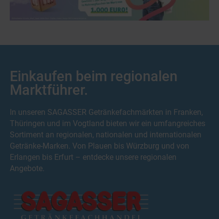
Sa:
08:00 - 16:00
So:
geschlossen
SAGASSER Getränkefachmarkt
Bahnhofstr. 40
Ruhla, 99842
Einkaufen beim regionalen
Mo:
08:00 - 18:00
Di:
08:00 - 18:00
Marktführer.
Mi:
08:00 - 18:00
Do:
08:00 - 18:00
Fr:
08:00 - 18:00
In unseren SAGASSER Getränkefachmärkten in Franken,
Sa:
08:00 - 13:00
So:
geschlossen
Thüringen und im Vogtland bieten wir ein umfangreiches
Sortiment an regionalen, nationalen und internationalen
SAGASSER Getränkefachmarkt
Getränke-Marken. Von Plauen bis Würzburg und von
Erlangen bis Erfurt – entdecke unsere regionalen
Näherstiller Str. 37
Schmalkalden, 98574
Angebote.
Mo:
08:00 - 19:00
Di:
08:00 - 19:00
Mi:
08:00 - 19:00
Do:
08:00 - 19:00
Fr:
08:00 - 19:00
Sa:
08:00 - 18:00