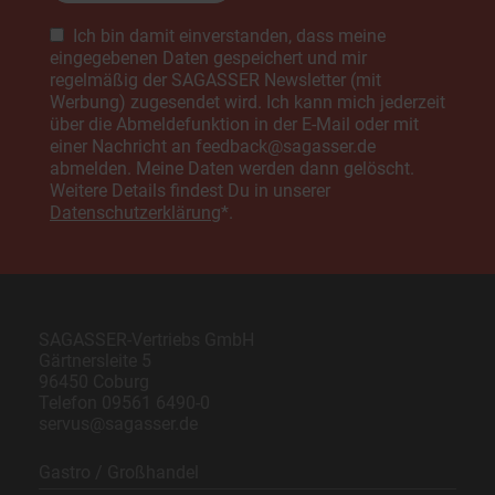
So:
geschlossen
Bitte lasse dieses Feld leer.
Ich bin damit einverstanden, dass meine
eingegebenen Daten gespeichert und mir
SAGASSER Getränkefachmarkt
regelmäßig der SAGASSER Newsletter (mit
An den Brandeichen 1
Werbung) zugesendet wird. Ich kann mich jederzeit
Weißenborn, 07639
über die Abmeldefunktion in der E-Mail oder mit
Mo:
08:30 - 18:30
einer Nachricht an feedback@sagasser.de
Di:
08:30 - 18:30
abmelden. Meine Daten werden dann gelöscht.
Mi:
08:30 - 18:30
Weitere Details findest Du in unserer
Do:
08:30 - 18:30
Fr:
08:30 - 18:30
Datenschutzerklärung
*.
Sa:
08:00 - 16:00
So:
geschlossen
SAGASSER Getränkefachmarkt
Am Kreuzbach 3
SAGASSER-Vertriebs GmbH
Baiersdorf, 91083
Gärtnersleite 5
Mo:
08:30 - 18:30
96450 Coburg
Di:
08:30 - 18:30
Telefon
09561 6490-0
Mi:
08:30 - 18:30
servus@sagasser.de
Do:
08:30 - 18:30
Fr:
08:30 - 18:30
Sa:
08:00 - 16:00
Gastro / Großhandel
So:
geschlossen