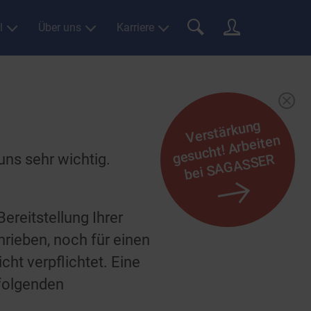
l
Über uns
Karriere
Verstärkung
gesucht!
bei
S
A
G
A
S
SE
Arbeiten
uns sehr wichtig.
R
reitstellung Ihrer
rieben, noch für einen
cht verpflichtet. Eine
hfolgenden