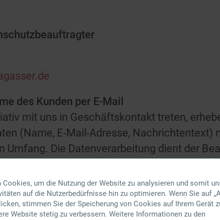
nschutzbeauftragter
agasser.de
hme des Kunden per E-Mail
iativ mit uns in Geschäftskontakt treten, erheb
en (Name, E-Mail-Adresse, Nachrichtentext) n
en Umfang. Die Datenverarbeitung dient der Be
ntaktanfrage. Wenn die Kontaktaufnahme der 
hmen (bspw. Beratung bei Kaufinteresse, Ange
 Cookies, um die Nutzung der Website zu analysieren und somit un
itäten auf die Nutzerbedürfnisse hin zu optimieren. Wenn Sie auf „A
chen Ihnen und uns geschlossenen Vertrag betri
klicken, stimmen Sie der Speicherung von Cookies auf Ihrem Gerät z
rundlage des Art. 6 Abs. 1 lit. b DSGVO.
ere Website stetig zu verbessern. Weitere Informationen zu den