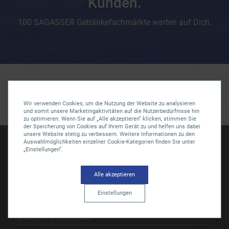
Kunden.
100 SAGASSER Getränkefachmärkte warten auf Dich.
Wir verwenden Cookies, um die Nutzung der Website zu analysieren
und somit unsere Marketingaktivitäten auf die Nutzerbedürfnisse hin
zu optimieren. Wenn Sie auf „Alle akzeptieren“ klicken, stimmen Sie
der Speicherung von Cookies auf Ihrem Gerät zu und helfen uns dabei
unsere Website stetig zu verbessern. Weitere Informationen zu den
Auswahlmöglichkeiten einzelner Cookie-Kategorien finden Sie unter
„Einstellungen“.
SAGASSER-Vertriebs GmbH
Gärtnersleite 5
96450 Coburg
Alle akzeptieren
Telefon
09561 6490-0
Einstellungen
servus@sagasser.de
Gastro / Großhandel