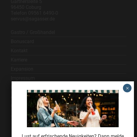
Gärtnersleite 5
96450 Coburg
Telefon
09561 6490-0
servus@sagasser.de
Gastro / Großhandel
Bonuscard
Kontakt
Karriere
Expansion
Impressum
Datenschutz
AGB
Cookie Einstellungen
Jugendschutz
Lust auf erfrischende Neuigkeiten? Dann melde