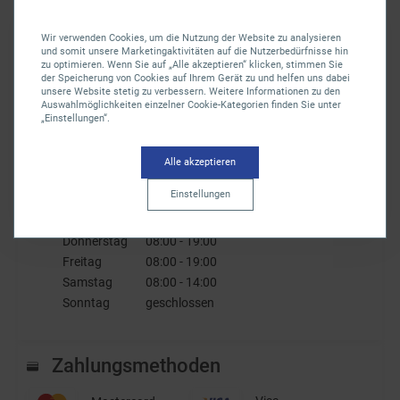
Route
Wir verwenden Cookies, um die Nutzung der Website zu analysieren
und somit unsere Marketingaktivitäten auf die Nutzerbedürfnisse hin
zu optimieren. Wenn Sie auf „Alle akzeptieren“ klicken, stimmen Sie
Eröffnet am: 20.10.2016
der Speicherung von Cookies auf Ihrem Gerät zu und helfen uns dabei
unsere Website stetig zu verbessern. Weitere Informationen zu den
03642 842150
Auswahlmöglichkeiten einzelner Cookie-Kategorien finden Sie unter
„Einstellungen“.
servus@sagasser.de
Öffnungszeiten
Alle akzeptieren
Montag
08:00 - 19:00
Einstellungen
Dienstag
08:00 - 19:00
Mittwoch
08:00 - 19:00
Donnerstag
08:00 - 19:00
Freitag
08:00 - 19:00
Samstag
08:00 - 14:00
Sonntag
geschlossen
Zahlungsmethoden