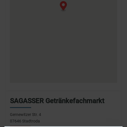
SAGASSER Getränkefachmarkt
Gernewitzer Str. 4
07646 Stadtroda