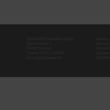
SAGASSER-Vertriebs GmbH
Gastro 
Gärtnersleite 5
Bonusc
96450 Coburg
Kontakt
Telefon
09561 6490-0
Karriere
servus@sagasser.de
Expans