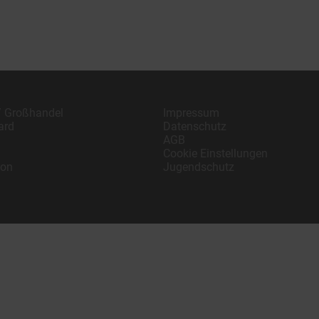
/ Großhandel
Impressum
ard
Datenschutz
AGB
Cookie Einstellungen
ion
Jugendschutz