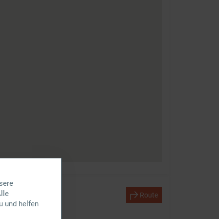
sere
lle
Route
u und helfen