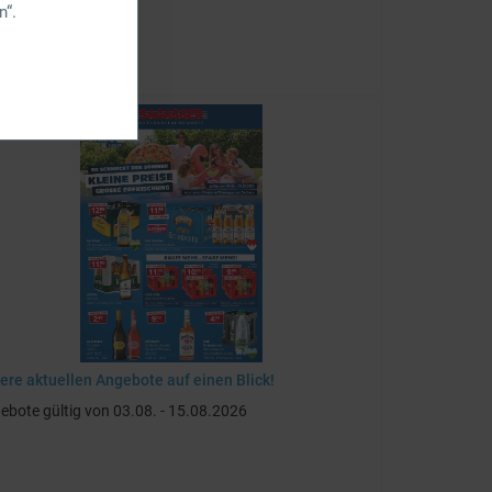
n“.
ere aktuellen Angebote auf einen Blick!
ebote gültig von 03.08. - 15.08.2026