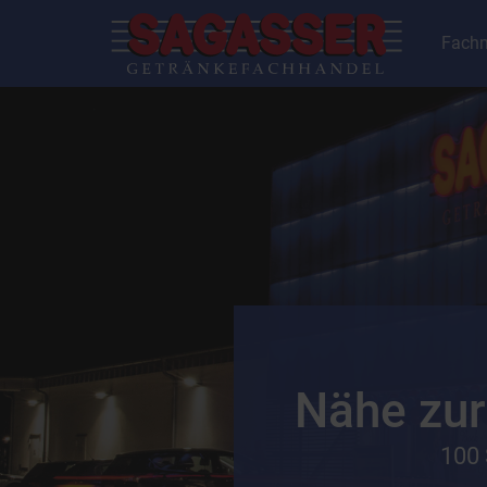
Fachm
Nähe zur
100