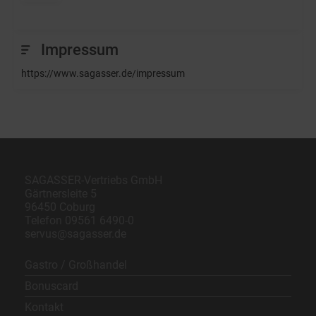
Impressum
https://www.sagasser.de/impressum
SAGASSER-Vertriebs GmbH
Gärtnersleite 5
96450 Coburg
Telefon
09561 6490-0
servus@sagasser.de
Gastro / Großhandel
Bonuscard
Kontakt