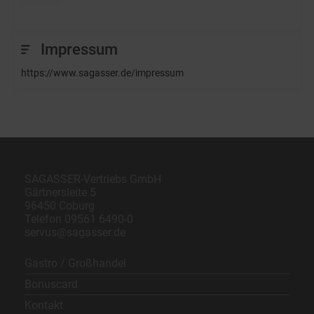
Impressum
https://www.sagasser.de/impressum
SAGASSER-Vertriebs GmbH
Gärtnersleite 5
96450 Coburg
Telefon
09561 6490-0
servus@sagasser.de
Gastro / Großhandel
Bonuscard
Kontakt