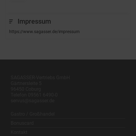
Impressum
https://www.sagasser.de/impressum
SAGASSER-Vertriebs GmbH
Gärtnersleite 5
96450 Coburg
Telefon
09561 6490-0
servus@sagasser.de
Gastro / Großhandel
Bonuscard
Kontakt