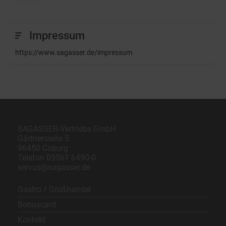
Impressum
https://www.sagasser.de/impressum
SAGASSER-Vertriebs GmbH
Gärtnersleite 5
96450 Coburg
Telefon
09561 6490-0
servus@sagasser.de
Gastro / Großhandel
Bonuscard
Kontakt