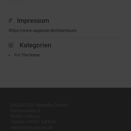
Impressum
https://www.sagasser.de/impressum
Kategorien
For The Home
SAGASSER-Vertriebs GmbH
Gärtnersleite 5
96450 Coburg
Telefon
09561 6490-0
servus@sagasser.de