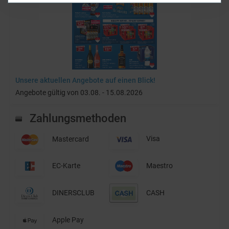
Unsere aktuellen Angebote auf einen Blick!
Angebote gültig von 03.08. - 15.08.2026
Zahlungsmethoden
Mastercard
Visa
EC-Karte
Maestro
DINERSCLUB
CASH
Apple Pay