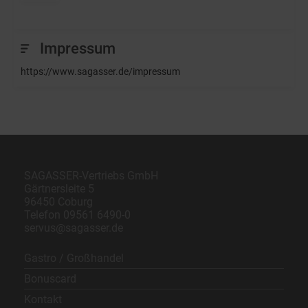
Impressum
https://www.sagasser.de/impressum
SAGASSER-Vertriebs GmbH
Gärtnersleite 5
96450 Coburg
Telefon
09561 6490-0
servus@sagasser.de
Gastro / Großhandel
Bonuscard
Kontakt