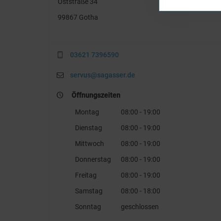
Oststraße 34
99867 Gotha
03621 7396590
servus@sagasser.de
Öffnungszeiten
Montag
08:00 - 19:00
Dienstag
08:00 - 19:00
Mittwoch
08:00 - 19:00
Donnerstag
08:00 - 19:00
Freitag
08:00 - 19:00
Samstag
08:00 - 18:00
Sonntag
geschlossen