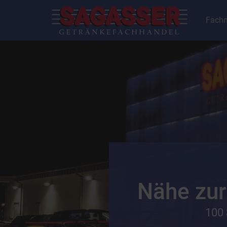
Fachm
Nähe zur
100