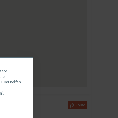
sere
lle
u und helfen
n“.
Route