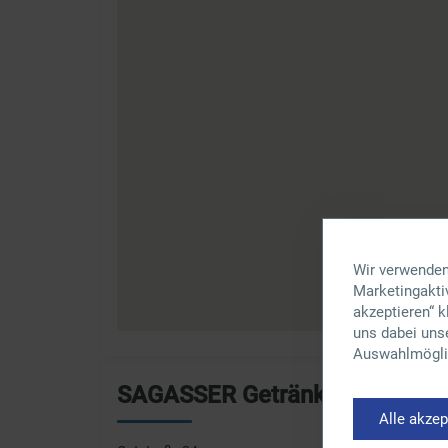
Wir verwenden
Marketingaktiv
akzeptieren“ 
uns dabei uns
Auswahlmöglic
SAGASSER Getränkefachmark
Alle akzep