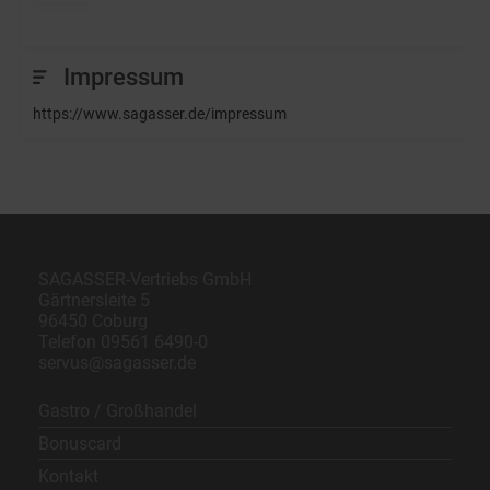
Impressum
https://www.sagasser.de/impressum
SAGASSER-Vertriebs GmbH
Gärtnersleite 5
96450 Coburg
Telefon
09561 6490-0
servus@sagasser.de
Gastro / Großhandel
Bonuscard
Kontakt