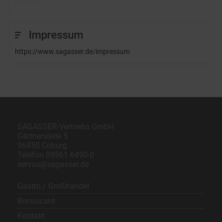
Impressum
https://www.sagasser.de/impressum
SAGASSER-Vertriebs GmbH
Gärtnersleite 5
96450 Coburg
Telefon
09561 6490-0
servus@sagasser.de
Gastro / Großhandel
Bonuscard
Kontakt