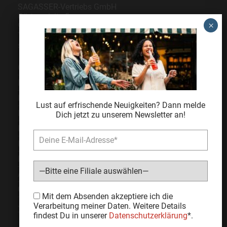
SAGASSER-Vertriebs GmbH
Gärtnersleite 5
96450 Coburg
Telefon
09561 6490-0
servus@sagasser.de
Gastro / Großhandel
Bonuscard
Kontakt
Lust auf erfrischende Neuigkeiten? Dann melde
Karriere
Dich jetzt zu unserem Newsletter an!
Expansion
Impressum
Datenschutz
AGB
Cookie Einstellungen
Bitte lasse dieses Feld leer.
Mit dem Absenden akzeptiere ich die
Jugendschutz
Verarbeitung meiner Daten. Weitere Details
findest Du in unserer
Datenschutzerklärung
*.