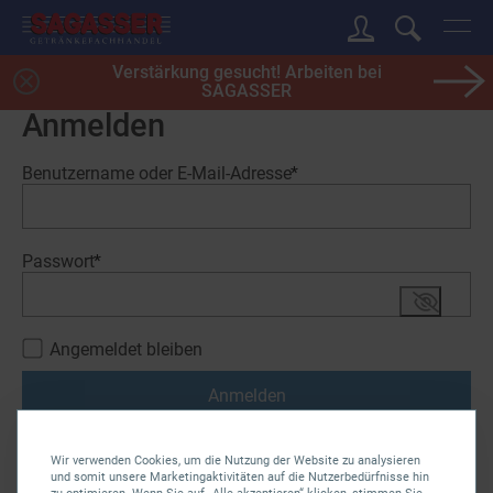
Verstärkung gesucht! Arbeiten bei
SAGASSER
Anmelden
Erforderlich
Benutzername oder E-Mail-Adresse
*
Erforderlich
Passwort
*
Angemeldet bleiben
Anmelden
Passwort vergessen?
Wir verwenden Cookies, um die Nutzung der Website zu analysieren
und somit unsere Marketingaktivitäten auf die Nutzerbedürfnisse hin