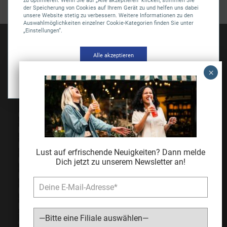
zu optimieren. Wenn Sie auf „Alle akzeptieren“ klicken, stimmen Sie
der Speicherung von Cookies auf Ihrem Gerät zu und helfen uns dabei
unsere Website stetig zu verbessern. Weitere Informationen zu den
Auswahlmöglichkeiten einzelner Cookie-Kategorien finden Sie unter
„Einstellungen“.
SAGASSER-Vertriebs GmbH
Alle akzeptieren
Gärtnersleite 5
96450 Coburg
Einstellungen
Telefon
09561 6490-0
servus@sagasser.de
Gastro / Großhandel
Bonuscard
Kontakt
Lust auf erfrischende Neuigkeiten? Dann melde
Karriere
Dich jetzt zu unserem Newsletter an!
Expansion
Impressum
Datenschutz
AGB