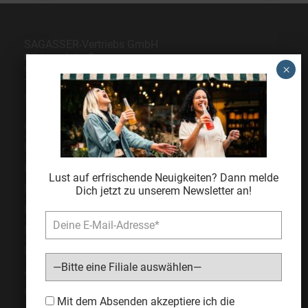
SAGASSER-Vertriebs GmbH
Gärtnersleite 5
96450 Coburg
Telefon
09561 6490-0
servus@sagasser.de
Gastro / Großhandel
Bonuscard
Kontakt
Lust auf erfrischende Neuigkeiten? Dann melde
Karriere
Dich jetzt zu unserem Newsletter an!
Expansion
Impressum
Datenschutz
AGB
Cookie Einstellungen
Bitte lasse dieses Feld leer.
Mit dem Absenden akzeptiere ich die