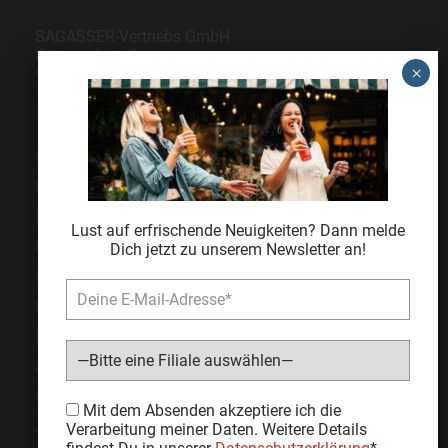
SAGASSER-Vertriebs GmbH
Gärtnersleite 5
96450 Coburg
Telefon
09561 6490-0
servus@sagasser.de
Gastro / Großhandel
Bonuscard
Kontakt
Lust auf erfrischende Neuigkeiten? Dann melde
Karriere
Dich jetzt zu unserem Newsletter an!
Expansion
Impressum
Datenschutz
AGB
Cookie Einstellungen
Bitte lasse dieses Feld leer.
Mit dem Absenden akzeptiere ich die
Jugendschutz
Verarbeitung meiner Daten. Weitere Details