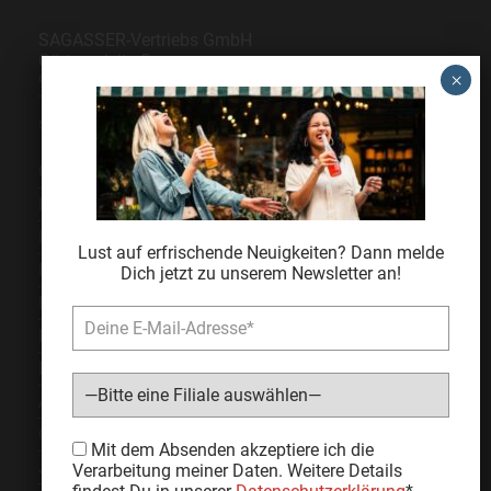
SAGASSER-Vertriebs GmbH
Gärtnersleite 5
96450 Coburg
Telefon
09561 6490-0
servus@sagasser.de
Gastro / Großhandel
Bonuscard
Kontakt
Lust auf erfrischende Neuigkeiten? Dann melde
Karriere
Dich jetzt zu unserem Newsletter an!
Expansion
Impressum
Datenschutz
AGB
Cookie Einstellungen
Bitte lasse dieses Feld leer.
Mit dem Absenden akzeptiere ich die
Jugendschutz
Verarbeitung meiner Daten. Weitere Details