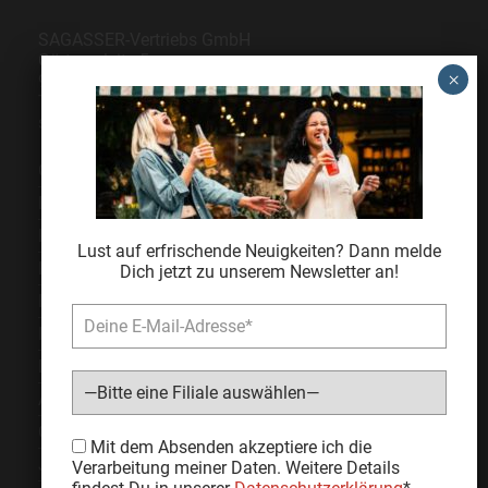
SAGASSER-Vertriebs GmbH
Gärtnersleite 5
96450 Coburg
Telefon
09561 6490-0
servus@sagasser.de
Gastro / Großhandel
Bonuscard
Kontakt
Lust auf erfrischende Neuigkeiten? Dann melde
Karriere
Dich jetzt zu unserem Newsletter an!
Expansion
Impressum
Datenschutz
AGB
Cookie Einstellungen
Bitte lasse dieses Feld leer.
Mit dem Absenden akzeptiere ich die
Jugendschutz
Verarbeitung meiner Daten. Weitere Details