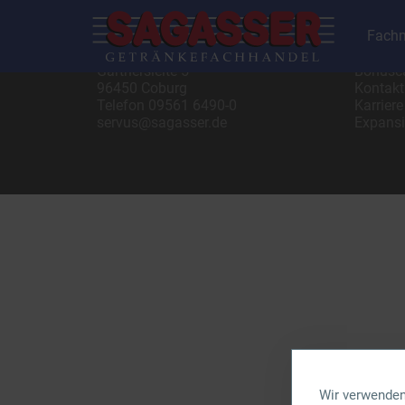
Fachm
SAGASSER-Vertriebs GmbH
Gastro 
Gärtnersleite 5
Bonusc
96450 Coburg
Kontakt
Telefon
09561 6490-0
Karriere
servus@sagasser.de
Expans
Wir verwenden