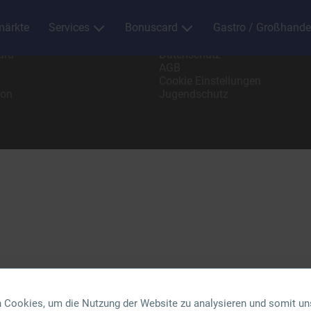
ärkte
Services
Bonuscard
Gastro / Großhande
/ Großhandel
Impressum
ard
Datenschutz
AGB
Cookie Einstellungen
ion
Jugendschutz
 Cookies, um die Nutzung der Website zu analysieren und somit un