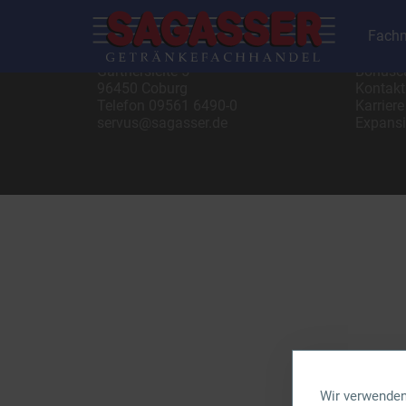
Fachm
SAGASSER-Vertriebs GmbH
Gastro 
Gärtnersleite 5
Bonusc
96450 Coburg
Kontakt
Telefon
09561 6490-0
Karriere
servus@sagasser.de
Expans
Wir verwenden