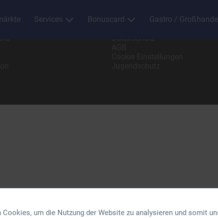
ärkte
Services
Bonuscard
Gastro / Großhande
/ Großhandel
Impressum
ard
Datenschutz
AGB
Cookie Einstellungen
ion
Jugendschutz
 Cookies, um die Nutzung der Website zu analysieren und somit un