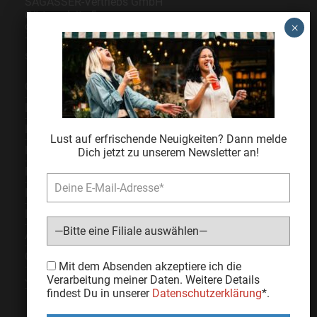
SAGASSER-Vertriebs GmbH
Gärtnersleite 5
96450 Coburg
Telefon
09561 6490-0
servus@sagasser.de
Gastro / Großhandel
Bonuscard
Kontakt
Lust auf erfrischende Neuigkeiten? Dann melde
Karriere
Dich jetzt zu unserem Newsletter an!
Expansion
Impressum
Datenschutz
AGB
Cookie Einstellungen
Bitte lasse dieses Feld leer.
Mit dem Absenden akzeptiere ich die
Jugendschutz
Verarbeitung meiner Daten. Weitere Details
findest Du in unserer
Datenschutzerklärung
*.