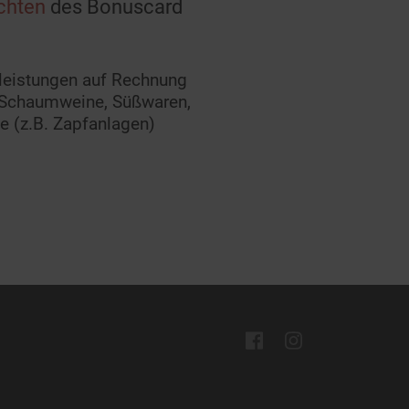
chten
des Bonuscard
leistungen auf Rechnung
en, Schaumweine, Süßwaren,
e (z.B. Zapfanlagen)