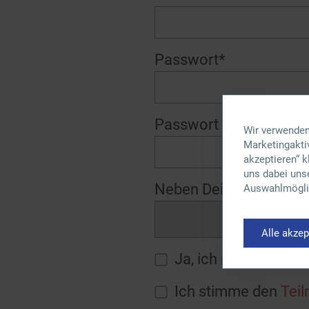
Passwort*
Passwort wiederholen
Wir verwenden
Marketingaktiv
akzeptieren“ 
uns dabei uns
Neben Deiner Bonuscard
Auswahlmöglic
Alle akzep
Ja, ich möchte den
Ich stimme den
Tei