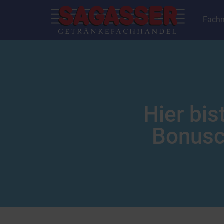
Fachm
Hier bis
Bonusc