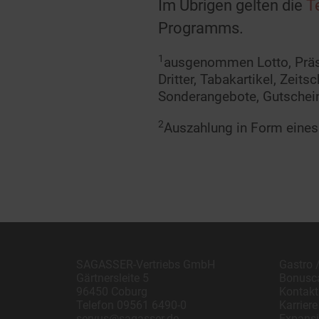
Im Übrigen gelten die
T
Programms.
1
ausgenommen Lotto, Präse
Dritter, Tabakartikel, Zeit
Sonderangebote, Gutschein
2
Auszahlung in Form eines
SAGASSER-Vertriebs GmbH
Gastro 
Gärtnersleite 5
Bonusc
96450 Coburg
Kontakt
Telefon
09561 6490-0
Karriere
servus@sagasser.de
Expans