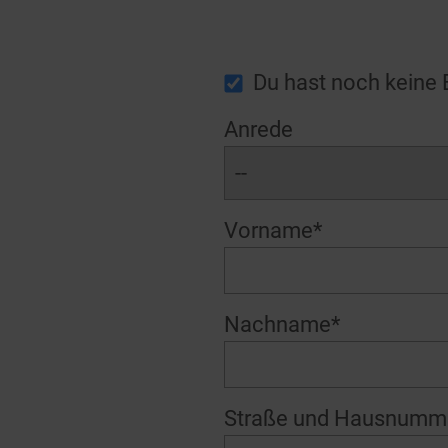
Du hast noch keine
Anrede
Vorname*
Nachname*
Straße und Hausnumm